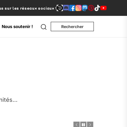
s sur les réseaux sociaux !
Search
Nous soutenir !
Rechercher
e
nités...