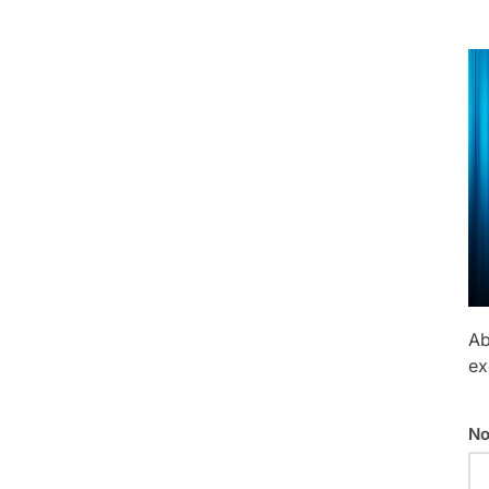
Ab
ex
No