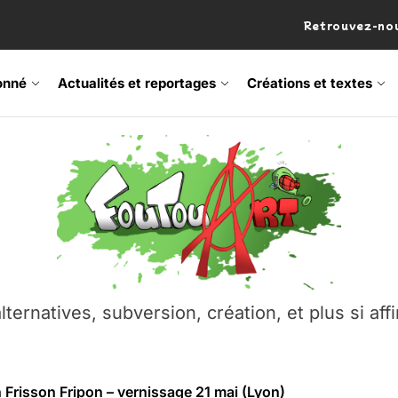
Retrouvez-nou
onné
Actualités et reportages
Créations et textes
 Frisson Fripon – vernissage 21 mai (Lyon)
os’Tock Festival – Samedi 18 juillet (Vaulx-en-Velin)
– Ŝtono, un livre réalisé par Michaël Moretti & Pierre Lacôt
emblement contre l’A412 à l’Établi (Haute-Savoie)
lternatives, subversion, création, et plus si affi
vre Montchat‑Lit – 7 juin 2026 (Lyon 3ᵉ)
 Frisson Fripon – vernissage 21 mai (Lyon)