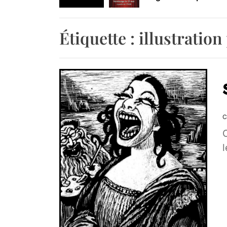
Retrouvez-nous au B
Étiquette :
illustratio
C
C
l