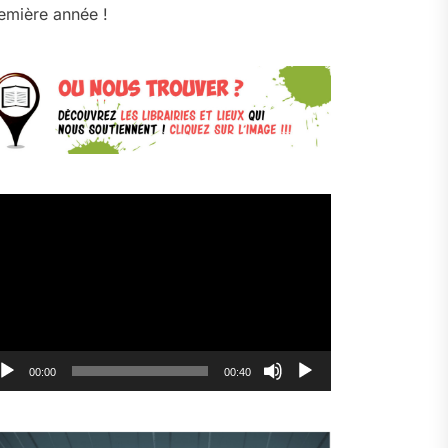
emière année !
cteur
déo
00:00
00:40