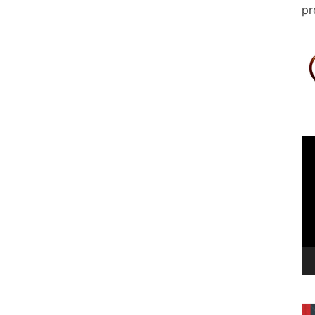
pr
Le
vi