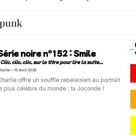
os’Tock Festival – Samedi 18 juillet (Vaulx-en-Velin)
n punk
Série noire n°152 : Smile
harlie
15 Avril 2026
harlie offre un souffle rabelaisien au portrait
e plus célèbre du monde : la Joconde !