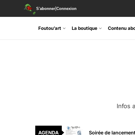
|
S'abonner
Connexion
Skip
to
Foutou’art
La boutique
Contenu ab
the
content
Agenda : Exposition
Infos a
Retrouvez-nous au B
AGENDA
Soirée de lancement 