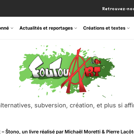
Retrouvez-nou
onné
Actualités et reportages
Créations et textes
 Frisson Fripon – vernissage 21 mai (Lyon)
lternatives, subversion, création, et plus si affi
os’Tock Festival – Samedi 18 juillet (Vaulx-en-Velin)
– Ŝtono, un livre réalisé par Michaël Moretti & Pierre Lacôt