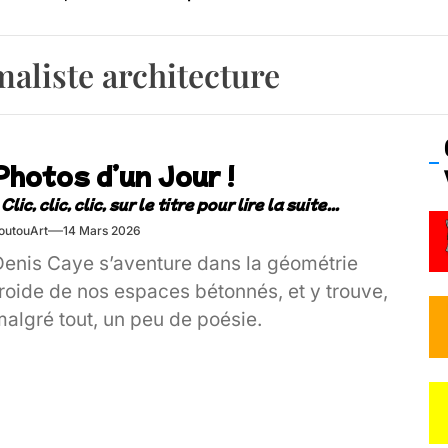
emblement contre l’A412 à l’Établi (Haute-Savoie)
aliste architecture
vre Montchat‑Lit – 7 juin 2026 (Lyon 3ᵉ)
 Frisson Fripon – vernissage 21 mai (Lyon)
Photos d’un Jour !
os’Tock Festival – Samedi 18 juillet (Vaulx-en-Velin)
outouArt
14 Mars 2026
Denis Caye s’aventure dans la géométrie
roide de nos espaces bétonnés, et y trouve,
malgré tout, un peu de poésie.