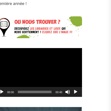
emière année !
cteur
déo
00:00
00:40