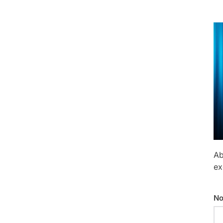
Ab
ex
No