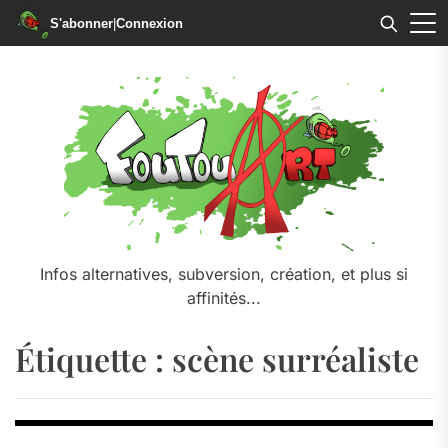
S'abonner
|
Connexion
Skip
to
the
content
Infos alternatives, subversion, création, et plus si
affinités...
Étiquette :
scène surréaliste