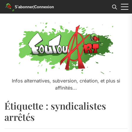
S'abonner
|
Connexion
Skip
to
the
content
Infos alternatives, subversion, création, et plus si
affinités...
Étiquette :
syndicalistes
arrêtés