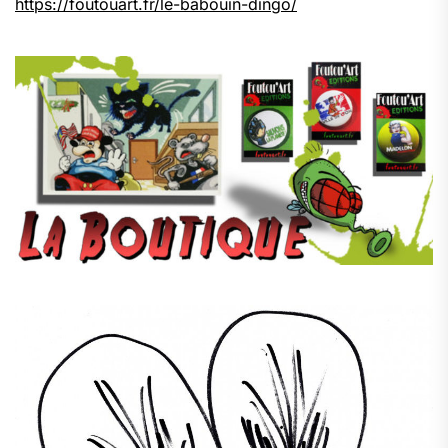
https://foutouart.fr/le-babouin-dingo/