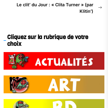
Le clit’ du Jour : « Clita Turner » (par
Ne
Klitin’)
pos
Cliquez sur la rubrique de votre
choix