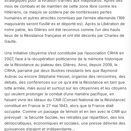
stratégiques pour la livraison d’armes aux maquisards. Après des
mois de combats et de maintien de cette zone libre contre les
hitlériens, ce maquis se soldera par de nombreuses pertes
humaines et autres atrocités commises par l’armée allemande (169
maquisards seront fusillé·es et déporté·es). Après la Libération de
notre patrie, les Glières ont été reconnus comme l’un des hauts
lieux de la Résistance française et ont été décorés par Charles de
Gaulle.
Une initiative citoyenne s’est constituée par l’association CRHA en
2007, face à la récupération politicienne de la mémoire historique
de la Résistance au plateau des Glières. Ainsi, depuis 2008, le
CRHA, parrainé par deux illustres résistants tels que Raymond
Aubrac ou encore Stéphane Hessel, organise des rencontres, des
débats, des conférences sur ce qu’a été la Résistance en tant que
lutte armée, mais aussi et surtout sur les citoyennes et les citoyens
qui veulent prolonger le combat d’une manière pacifique, en
faisant vivre les idéaux du CNR (Conseil National de la Résistance)
constitué en France le 27 mai 1943, alors que la France était
occupée. Comme un passage de témoin et en lien avec le CNR qui
prévoyait : la Sécurité Sociale, les retraites par répartition, des lois
démocratiques, économiques et sociales, une presse délivrée des
puissances d’argent et indépendante…