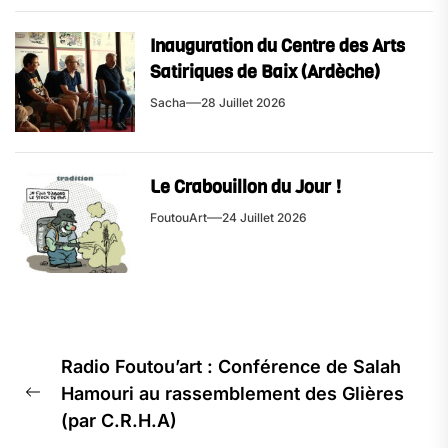
Inauguration du Centre des Arts
Satiriques de Baix (Ardèche)
Sacha
28 Juillet 2026
Le Crabouillon du Jour !
FoutouArt
24 Juillet 2026
Navigation
Radio Foutou’art : Conférence de Salah
de
Hamouri au rassemblement des Glières
l’article
Previous
(par C.R.H.A)
post: