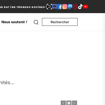
s sur les réseaux sociaux !
Search
Nous soutenir !
Rechercher
e
nités...