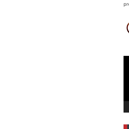
pr
Le
vi