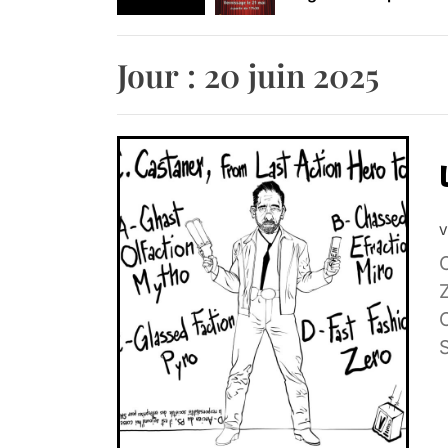
Retrouvez-nous au B
Jour :
20 juin 2025
V
Z
S