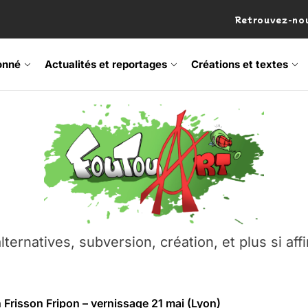
Retrouvez-nou
onné
Actualités et reportages
Créations et textes
 Frisson Fripon – vernissage 21 mai (Lyon)
os’Tock Festival – Samedi 18 juillet (Vaulx-en-Velin)
– Ŝtono, un livre réalisé par Michaël Moretti & Pierre Lacôt
emblement contre l’A412 à l’Établi (Haute-Savoie)
lternatives, subversion, création, et plus si affi
vre Montchat‑Lit – 7 juin 2026 (Lyon 3ᵉ)
 Frisson Fripon – vernissage 21 mai (Lyon)