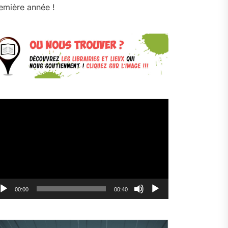
emière année !
cteur
déo
00:00
00:40