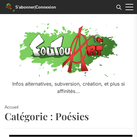
S'abonner
|
Connexion
Skip
to
the
content
Infos alternatives, subversion, création, et plus si
affinités...
Accueil
Catégorie :
Poésies