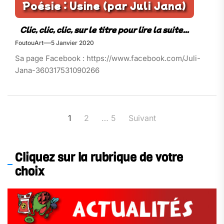
Poésie : Usine (par Juli Jana)
FoutouArt
5 Janvier 2020
Sa page Facebook : https://www.facebook.com/Juli-
Jana-360317531090266
Pagination
1
2
…
5
Suivant
des
publications
Cliquez sur la rubrique de votre
choix