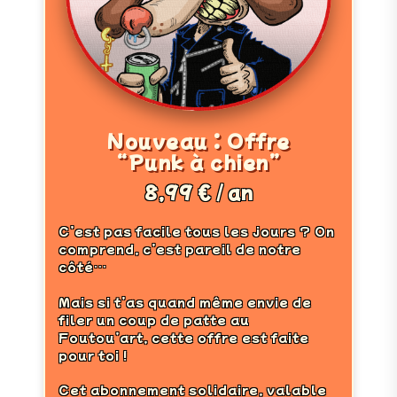
Nouveau : Offre
“Punk à chien”
8,99 € / an
C’est pas facile tous les jours ? On
comprend, c’est pareil de notre
côté…
Mais si t’as quand même envie de
filer un coup de patte au
Foutou’art, cette offre est faite
pour toi !
Cet abonnement solidaire, valable