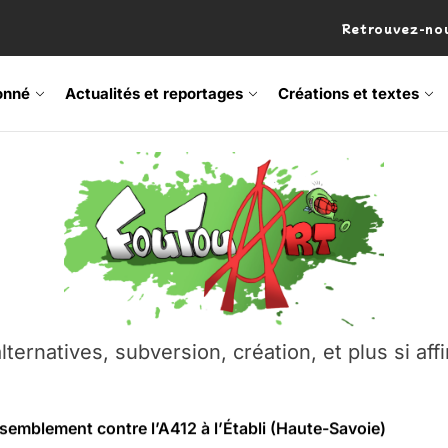
Retrouvez-nou
onné
Actualités et reportages
Créations et textes
 Frisson Fripon – vernissage 21 mai (Lyon)
os’Tock Festival – Samedi 18 juillet (Vaulx-en-Velin)
– Ŝtono, un livre réalisé par Michaël Moretti & Pierre Lacôt
lternatives, subversion, création, et plus si affi
emblement contre l’A412 à l’Établi (Haute-Savoie)
vre Montchat‑Lit – 7 juin 2026 (Lyon 3ᵉ)