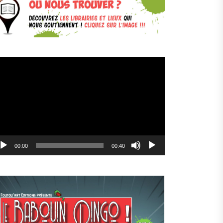
cteur
déo
00:00
00:40