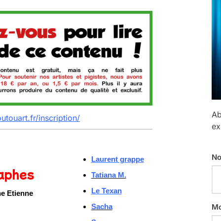
Ab
outouart.fr/inscription/
ex
No
Laurent grappe
aphes
Tatiana M.
Le Texan
e Etienne
Sacha
Mo