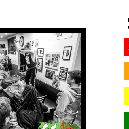
 Frisson Fripon – vernissage 21 mai (Lyon)
os’Tock Festival – Samedi 18 juillet (Vaulx-en-Velin)