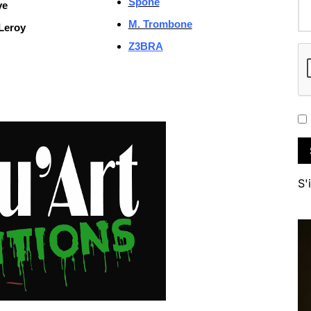
Spone
ye
M. Trombone
Leroy
Z3BRA
S'