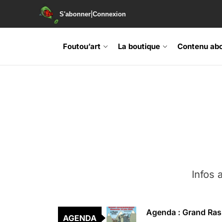
|
S'abonner
Connexion
Foutou’art
La boutique
Contenu ab
Agenda : Exposition
Retrouvez-nous au B
Soirée de lancement 
Infos a
Agenda : Grand Rass
AGENDA
Agenda : Salon du li