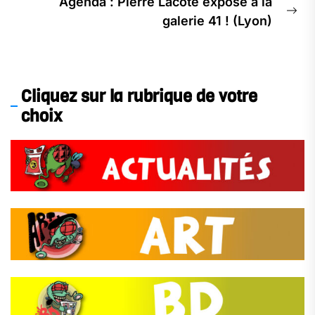
Agenda : Pierre Lacôte expose à la
Ne
galerie 41 ! (Lyon)
pos
Cliquez sur la rubrique de votre
choix