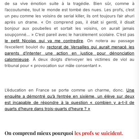
de sa vive émotion suite à la tragédie. Bien sûr, comme à
l’accoutumée, tout le monde est tombé des nues. Les profs, c’est
un peu comme les voisins de serial killer, ils ont toujours l’air ahuri
après un drame. « On comprend pas, il était si gentil, il disait
bonjour aux poubelles et sortait les voisins, on aurait jamais
soupçonné… » C’est pareil avec le harcèlement scolaire. C’est pas
le petit Nicolas qui va me contredire
. On notera au passage
l’excellent boulot du
rectorat de Versailles qui aurait menacé les
parents d’intenter une action en justice pour dénonciation
calomnieuse
. À deux doigts d’envoyer les victimes de viol au
tribunal pour « provocation sur mâle consentant ».
L’éducation en France se porte comme un charme, donc.
Une
enquête a démontré qu’à l’entrée en sixième, un élève sur deux
est incapable de répondre à la question « combien y a-t-il de
quarts d’heure dans trois-quarts d’heure ? »
On comprend mieux pourquoi
les profs se suicident.