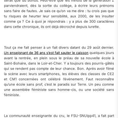
serait que du bonus. Peut-être que les minots de la génération Z
parviendraient, dès la sortie du collège, à écrire leurs prénoms
sans faire de fautes. Je sais ce qu’on va me dire : tu crois pas que
tu risques de heurter leur sensibilité, aux 2000, de les insulter
comme ça ? Ce à quoi je répondrais : y a plus de 300 caractères
dans cette chronique, ils ont déjà décroché depuis lurette.
Tout ça me fait penser à un fait divers datant du 29 août dernier.
Un enseignant de 36 ans s’est fait sauter le caisson
quelques jours
avant la rentrée, en plein sous le préau de sa nouvelle école à
Saint-Bohaire, dans le Loir-et-Cher. Y a toujours des pourris-gâtés
qui se rendent pas compte de leur chance. Bon. Après avoir filmé
la scène avec leurs smartphones, les élèves des classes de CE2
et CM1 concernées ont célébré l’événement. Faut reconnaître
qu’une école sans prof, c’est le paradis sur Terre. Un peu comme
une assemblée féministe sans homme-cis, ou une société sans
féministe.
La communauté enseignante du cru, le FSU-SNUipp41, a fait part