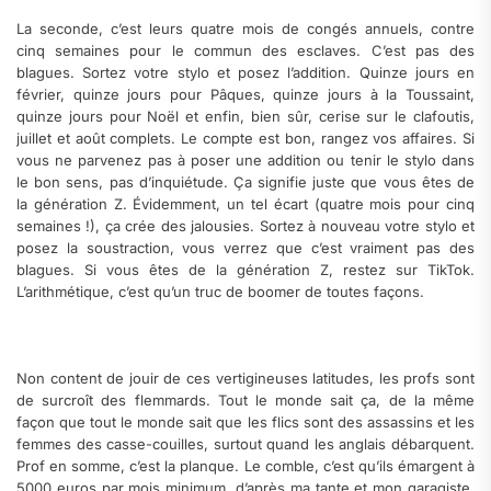
La seconde, c’est leurs quatre mois de congés annuels, contre
cinq semaines pour le commun des esclaves. C’est pas des
blagues. Sortez votre stylo et posez l’addition. Quinze jours en
février, quinze jours pour Pâques, quinze jours à la Toussaint,
quinze jours pour Noël et enfin, bien sûr, cerise sur le clafoutis,
juillet et août complets. Le compte est bon, rangez vos affaires. Si
vous ne parvenez pas à poser une addition ou tenir le stylo dans
le bon sens, pas d’inquiétude. Ça signifie juste que vous êtes de
la génération Z. Évidemment, un tel écart (quatre mois pour cinq
semaines !), ça crée des jalousies. Sortez à nouveau votre stylo et
posez la soustraction, vous verrez que c’est vraiment pas des
blagues. Si vous êtes de la génération Z, restez sur TikTok.
L’arithmétique, c’est qu’un truc de boomer de toutes façons.
Non content de jouir de ces vertigineuses latitudes, les profs sont
de surcroît des flemmards. Tout le monde sait ça, de la même
façon que tout le monde sait que les flics sont des assassins et les
femmes des casse-couilles, surtout quand les anglais débarquent.
Prof en somme, c’est la planque. Le comble, c’est qu’ils émargent à
5000 euros par mois minimum, d’après ma tante et mon garagiste.