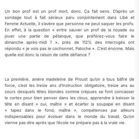
Un bon prof est un prof mort, donc. Ça fait sens. D’après un
sondage tout à fait sérieux paru conjointement dans Libé et
Femme Actuelle, il s’avère que personne ne peut saquer les profs.
En effet, à la question « entre sauver un prof de la noyade ou
jouer une partie de pétanque, que préférez-vous faire le
dimanche après-midi ? », près de 112% des interrogés ont
répondu « je vois pas le cochonnet, Patoche ». C’est énorme. Mais
quelle est donc la raison de cette défiance ?
La première, amère madeleine de Proust qu’on a tous bâfré de
force, c’est les treize ans d’instruction obligatoire, treize ans au
cours desquels têtes blondes comme crépues se font concasser
le cortex pour bien penser dans les clous, apprendre à baisser la
tête en disant « oui, maître » et écarter la soupape en disant
« tapez dans le fond, maître », compétences par ailleurs
indispensables pour évoluer dans le monde du travail. Qu’on
vienne pas dire après que l’école ne prépare pas à la vraie vie.