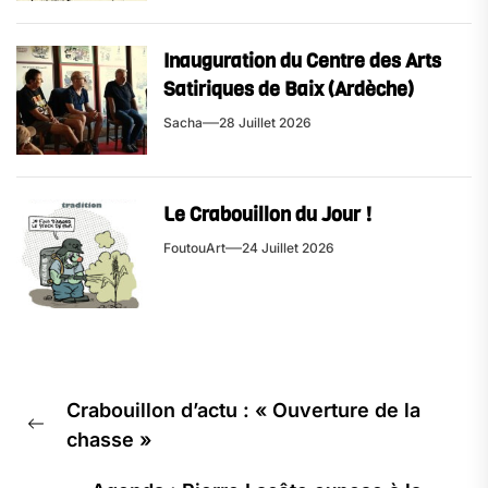
Inauguration du Centre des Arts
Satiriques de Baix (Ardèche)
Sacha
28 Juillet 2026
Le Crabouillon du Jour !
FoutouArt
24 Juillet 2026
Navigation
Crabouillon d’actu : « Ouverture de la
de
Previous
chasse »
l’article
post: