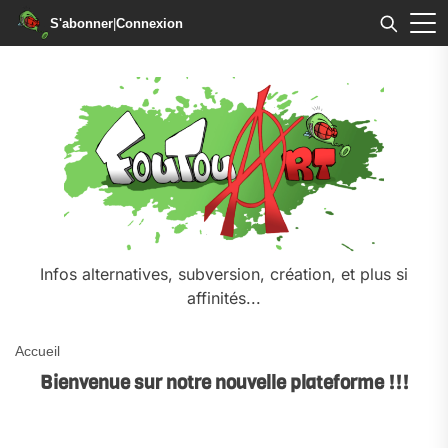
S'abonner
|
Connexion
Skip
to
the
content
Infos alternatives, subversion, création, et plus si
affinités...
Accueil
Bienvenue sur notre nouvelle plateforme !!!
.