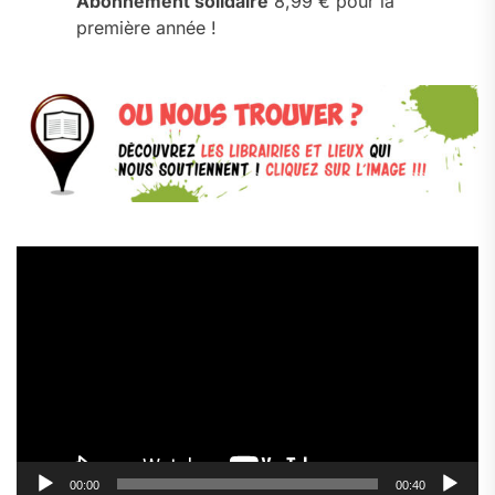
Abonnement solidaire
8,99 € pour la
première année !
Lecteur
vidéo
00:00
00:40