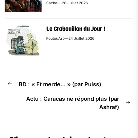
Sacha
28 Juillet 2026
Le Crabouillon du Jour !
FoutouArt
24 Juillet 2026
Navigation
BD : « Et merde… » (par Puiss)
de
Previous
l’article
post:
Actu : Caracas ne répond plus (par
Ne
Ashraf)
pos