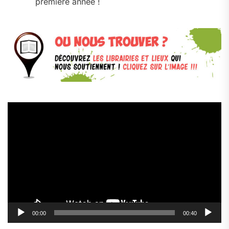
première année !
Lecteur
vidéo
00:00
00:40