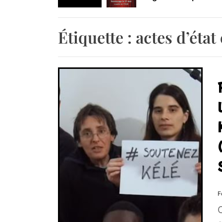
Retrouvez-nous au B
Étiquette :
actes d’état 
F