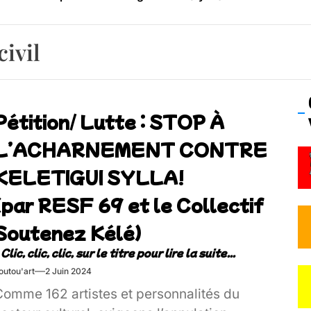
os’Tock Festival – Samedi 18 juillet (Vaulx-en-Velin)
civil
Pétition/ Lutte : STOP À
L’ACHARNEMENT CONTRE
KELETIGUI SYLLA!
(par RESF 69 et le Collectif
Soutenez Kélé)
outou'art
2 Juin 2024
Comme 162 artistes et personnalités du