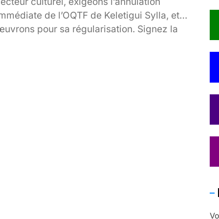
ecteur culturel, exigeons l’annulation
mmédiate de l’OQTF de Keletigui Sylla, et
œuvrons pour sa régularisation. Signez la
étition !
Vo