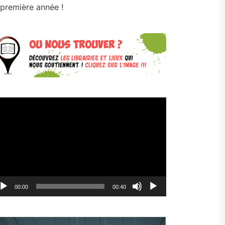
première année !
cteur
déo
00:00
00:40