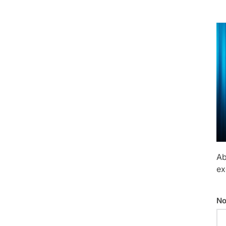
Ab
ex
No