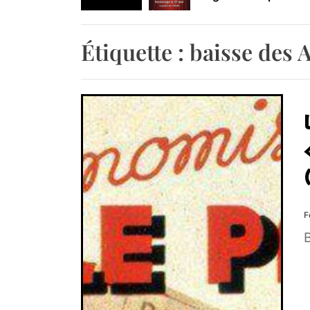
Retrouvez-nous au B
Étiquette :
baisse des 
F