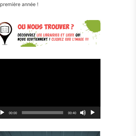
première année !
cteur
déo
00:00
00:40