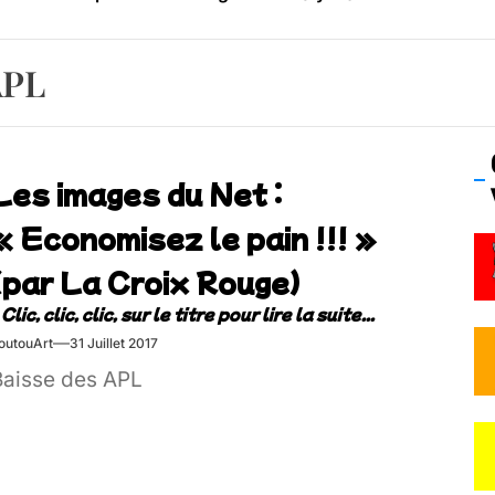
os’Tock Festival – Samedi 18 juillet (Vaulx-en-Velin)
APL
Les images du Net :
« Economisez le pain !!! »
(par La Croix Rouge)
outouArt
31 Juillet 2017
Baisse des APL