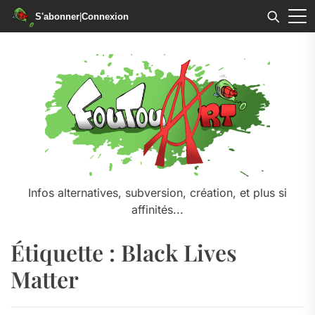
S'abonner
|
Connexion
Skip
to
the
content
Infos alternatives, subversion, création, et plus si
affinités...
Étiquette :
Black Lives
Matter