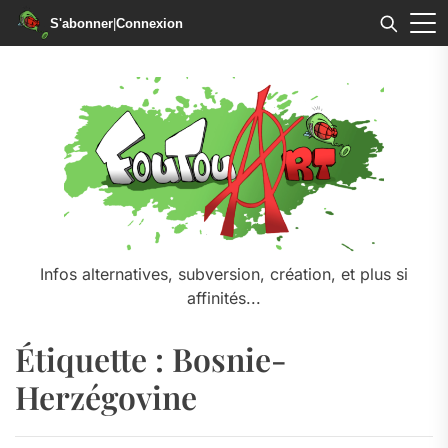
S'abonner
|
Connexion
Skip
to
the
content
Infos alternatives, subversion, création, et plus si
affinités...
Étiquette :
Bosnie-
Herzégovine