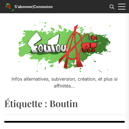
S'abonner
|
Connexion
Skip
to
the
content
Infos alternatives, subversion, création, et plus si
affinités...
Étiquette :
Boutin