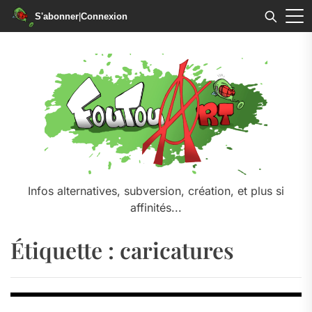
S'abonner
|
Connexion
Skip
to
the
content
Infos alternatives, subversion, création, et plus si
affinités...
Étiquette :
caricatures