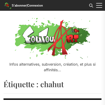
S'abonner
|
Connexion
Skip
to
the
content
Infos alternatives, subversion, création, et plus si
affinités...
Étiquette :
chahut