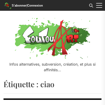
S'abonner
|
Connexion
Skip
to
the
content
Infos alternatives, subversion, création, et plus si
affinités...
Étiquette :
ciao