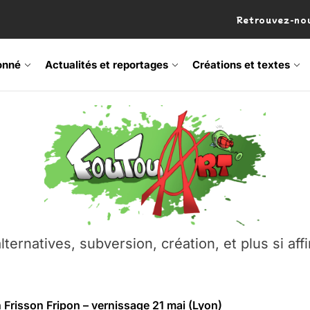
Retrouvez-nou
onné
Actualités et reportages
Créations et textes
 Frisson Fripon – vernissage 21 mai (Lyon)
os’Tock Festival – Samedi 18 juillet (Vaulx-en-Velin)
– Ŝtono, un livre réalisé par Michaël Moretti & Pierre Lacôt
emblement contre l’A412 à l’Établi (Haute-Savoie)
lternatives, subversion, création, et plus si affi
vre Montchat‑Lit – 7 juin 2026 (Lyon 3ᵉ)
 Frisson Fripon – vernissage 21 mai (Lyon)