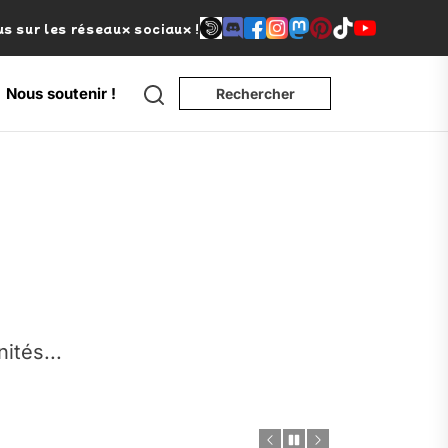
s sur les réseaux sociaux !
Search
Nous soutenir !
Rechercher
e
nités...