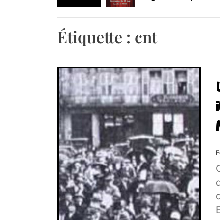
Retrouvez-nous au B
Étiquette :
cnt
F
q
d
E