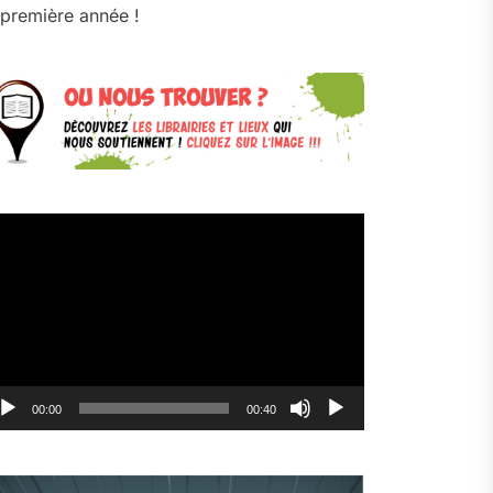
première année !
cteur
déo
00:00
00:40