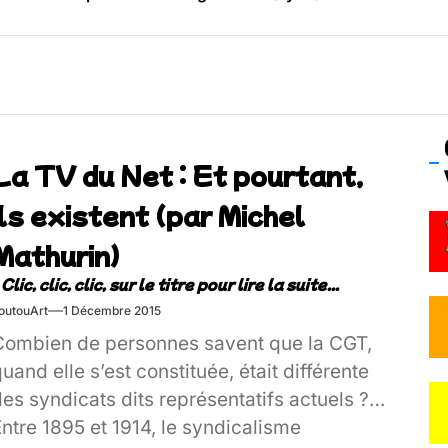
os’Tock Festival – Samedi 18 juillet (Vaulx-en-Velin)
La TV du Net : Et pourtant,
ils existent (par Michel
Mathurin)
outouArt
1 Décembre 2015
Combien de personnes savent que la CGT,
uand elle s’est constituée, était différente
es syndicats dits représentatifs actuels ?
ntre 1895 et 1914, le syndicalisme