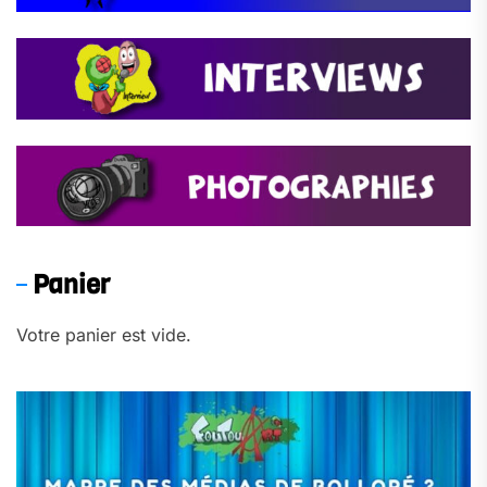
Panier
Votre panier est vide.