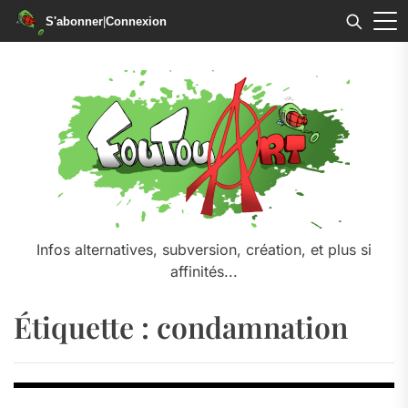
S'abonner
|
Connexion
Skip
to
the
content
Infos alternatives, subversion, création, et plus si
affinités...
Étiquette :
condamnation