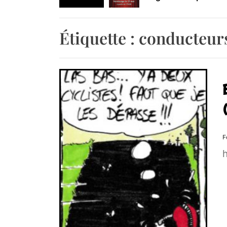
Retrouvez-nous au B
Étiquette :
conducteur
F
h