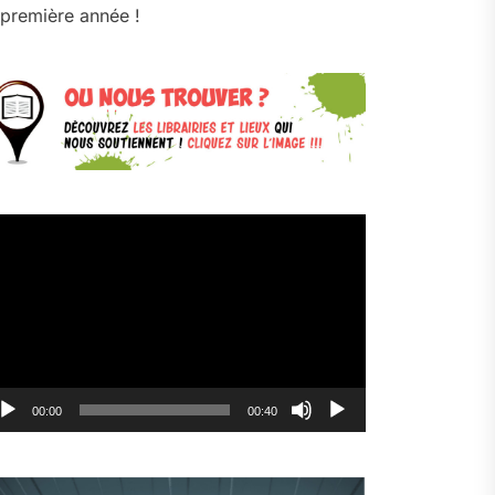
première année !
cteur
déo
00:00
00:40