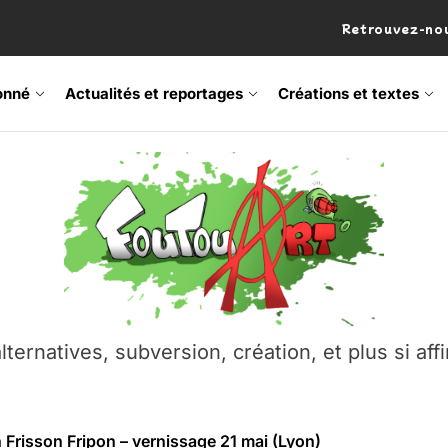
Retrouvez-nou
onné
Actualités et reportages
Créations et textes
 Frisson Fripon – vernissage 21 mai (Lyon)
os’Tock Festival – Samedi 18 juillet (Vaulx-en-Velin)
– Ŝtono, un livre réalisé par Michaël Moretti & Pierre Lacôt
emblement contre l’A412 à l’Établi (Haute-Savoie)
lternatives, subversion, création, et plus si affi
vre Montchat‑Lit – 7 juin 2026 (Lyon 3ᵉ)
 Frisson Fripon – vernissage 21 mai (Lyon)