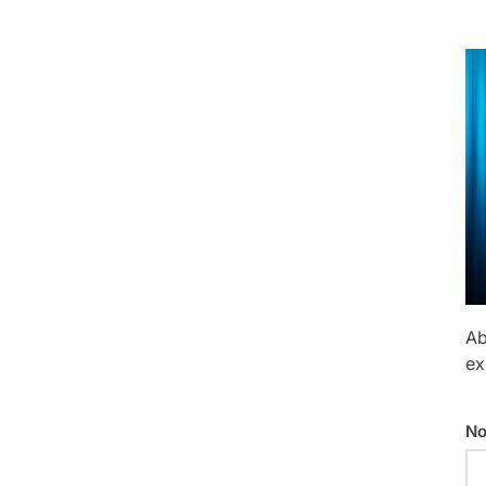
Ab
ex
No