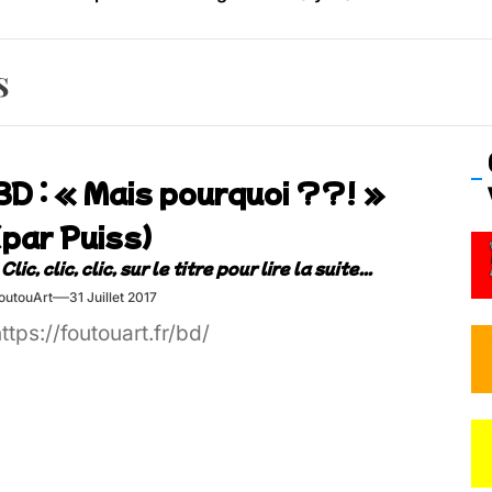
os’Tock Festival – Samedi 18 juillet (Vaulx-en-Velin)
s
BD : « Mais pourquoi ??! »
(par Puiss)
outouArt
31 Juillet 2017
ttps://foutouart.fr/bd/