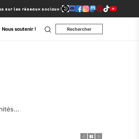
s sur les réseaux sociaux !
Search
Nous soutenir !
Rechercher
e
nités...