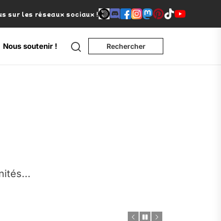
s sur les réseaux sociaux !
Search
Nous soutenir !
Rechercher
e
nités...