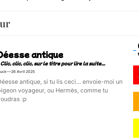
os’Tock Festival – Samedi 18 juillet (Vaulx-en-Velin)
eur
Déesse antique
uck
26 Avril 2025
éesse antique, si tu lis ceci… envoie-moi un
pigeon voyageur, ou Hermès, comme tu
voudras :p