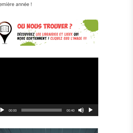
emière année !
cteur
déo
00:00
00:40