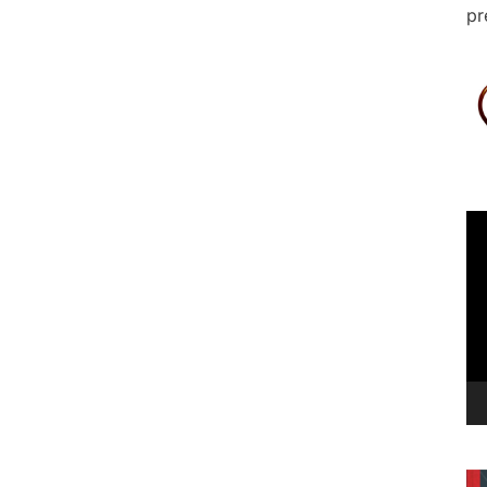
pr
Le
vi