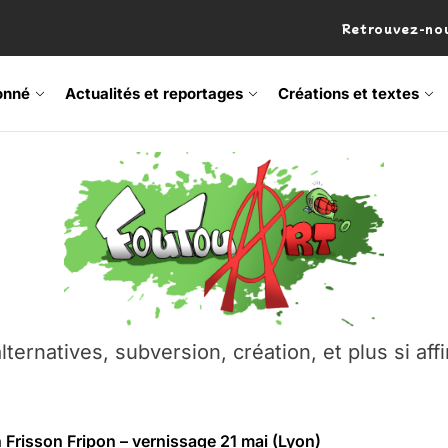
Retrouvez-nou
onné
Actualités et reportages
Créations et textes
 Frisson Fripon – vernissage 21 mai (Lyon)
os’Tock Festival – Samedi 18 juillet (Vaulx-en-Velin)
– Ŝtono, un livre réalisé par Michaël Moretti & Pierre Lacôt
emblement contre l’A412 à l’Établi (Haute-Savoie)
lternatives, subversion, création, et plus si affi
vre Montchat‑Lit – 7 juin 2026 (Lyon 3ᵉ)
 Frisson Fripon – vernissage 21 mai (Lyon)