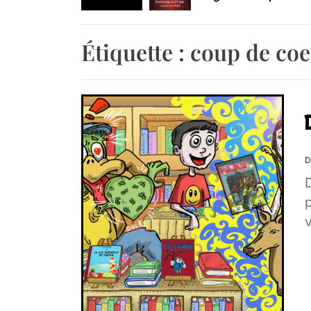
Retrouvez-nous au B
Étiquette :
coup de co
D
D