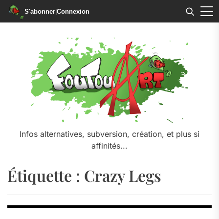
S'abonner
|
Connexion
Skip
to
the
content
Infos alternatives, subversion, création, et plus si
affinités...
Étiquette :
Crazy Legs