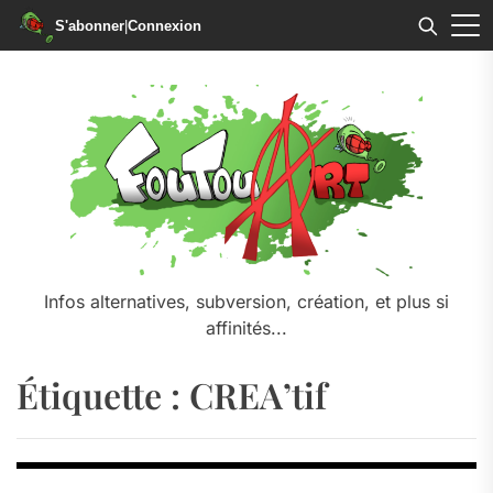
S'abonner
|
Connexion
Skip
to
the
content
Infos alternatives, subversion, création, et plus si
affinités...
Étiquette :
CREA’tif