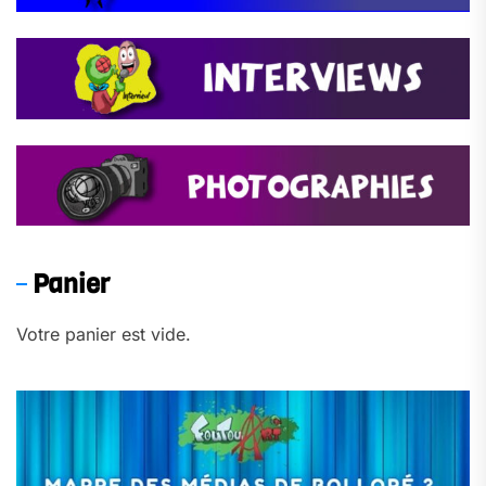
Panier
Votre panier est vide.