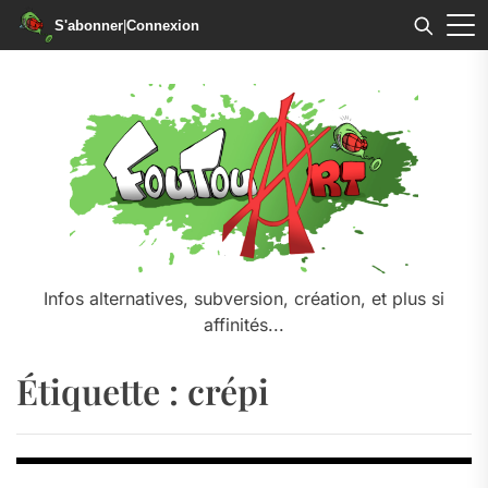
S'abonner
|
Connexion
Skip
to
the
content
Infos alternatives, subversion, création, et plus si
affinités...
Étiquette :
crépi