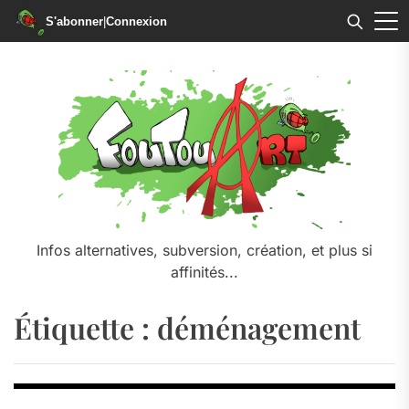
S'abonner
|
Connexion
Skip
to
the
content
Infos alternatives, subversion, création, et plus si
affinités...
Étiquette :
déménagement