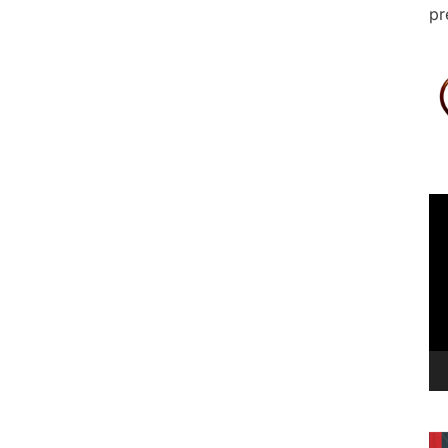
pr
Le
vi