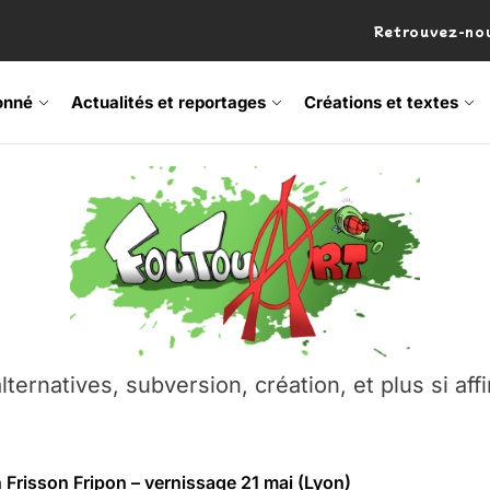
Retrouvez-nou
onné
Actualités et reportages
Créations et textes
 Frisson Fripon – vernissage 21 mai (Lyon)
os’Tock Festival – Samedi 18 juillet (Vaulx-en-Velin)
– Ŝtono, un livre réalisé par Michaël Moretti & Pierre Lacôt
emblement contre l’A412 à l’Établi (Haute-Savoie)
lternatives, subversion, création, et plus si affi
vre Montchat‑Lit – 7 juin 2026 (Lyon 3ᵉ)
 Frisson Fripon – vernissage 21 mai (Lyon)