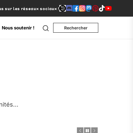
s sur les réseaux sociaux !
Search
Nous soutenir !
Rechercher
e
nités...