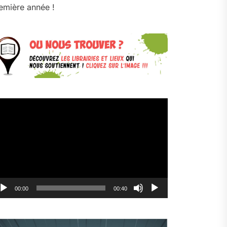
emière année !
cteur
déo
00:00
00:40