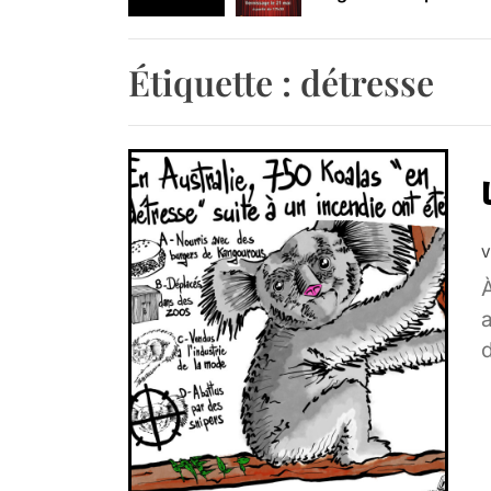
Retrouvez-nous au B
Étiquette :
détresse
V
À
a