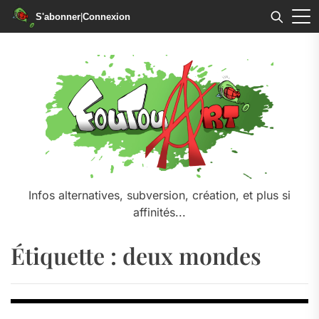
S'abonner
|
Connexion
Skip
to
the
content
Infos alternatives, subversion, création, et plus si
affinités...
Étiquette :
deux mondes