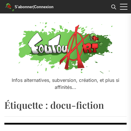
S'abonner
|
Connexion
Skip
to
the
content
Infos alternatives, subversion, création, et plus si
affinités...
Étiquette :
docu-fiction