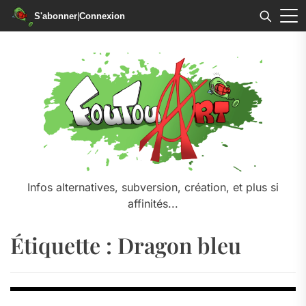
S'abonner
|
Connexion
Skip
to
the
content
Infos alternatives, subversion, création, et plus si
affinités...
Étiquette :
Dragon bleu