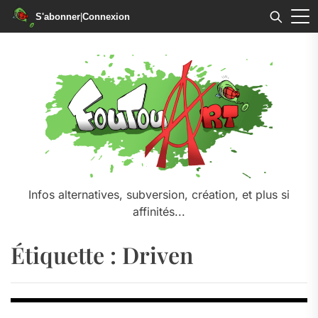
S'abonner
|
Connexion
Skip
to
the
content
Infos alternatives, subversion, création, et plus si
affinités...
Étiquette :
Driven