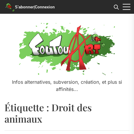
S'abonner
|
Connexion
Skip
to
the
content
Infos alternatives, subversion, création, et plus si
affinités...
Étiquette :
Droit des
animaux