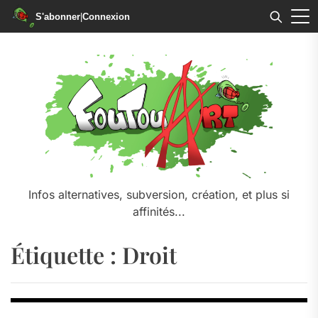
S'abonner
|
Connexion
Skip
to
the
content
Infos alternatives, subversion, création, et plus si
affinités...
Étiquette :
Droit