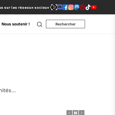
s sur les réseaux sociaux !
Search
Nous soutenir !
Rechercher
e
nités...