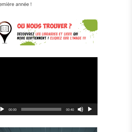
emière année !
cteur
déo
00:00
00:40