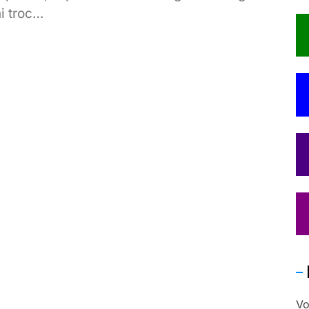
i troc…
Vo