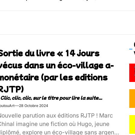
os’Tock Festival – Samedi 18 juillet (Vaulx-en-Velin)
Sortie du livre « 14 jours
vécus dans un éco-village a-
monétaire (par les editions
RJTP)
outouArt
28 Octobre 2024
Nouvelle parution aux éditions RJTP ! Marc
Chinal imagine une fiction où Hugo, jeune
diplômé, explore un éco-village sans argent