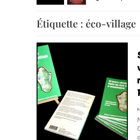
Retrouvez-nous au B
Étiquette :
éco-village
F