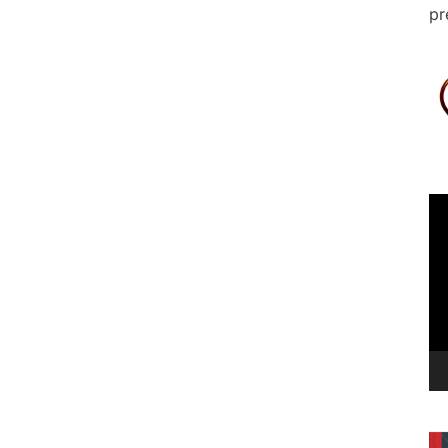
pr
Le
vi