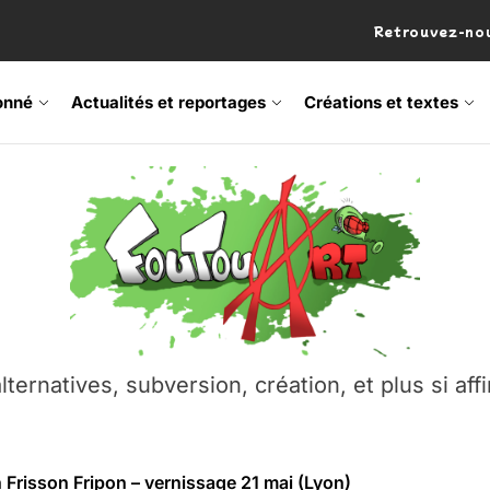
Retrouvez-nou
onné
Actualités et reportages
Créations et textes
 Frisson Fripon – vernissage 21 mai (Lyon)
os’Tock Festival – Samedi 18 juillet (Vaulx-en-Velin)
– Ŝtono, un livre réalisé par Michaël Moretti & Pierre Lacôt
emblement contre l’A412 à l’Établi (Haute-Savoie)
lternatives, subversion, création, et plus si affi
vre Montchat‑Lit – 7 juin 2026 (Lyon 3ᵉ)
 Frisson Fripon – vernissage 21 mai (Lyon)