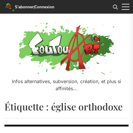
S'abonner
|
Connexion
Skip
to
the
content
Infos alternatives, subversion, création, et plus si
affinités...
Étiquette :
église orthodoxe