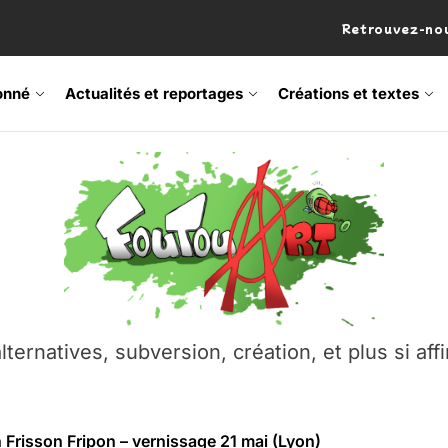
Retrouvez-nou
onné
Actualités et reportages
Créations et textes
 Frisson Fripon – vernissage 21 mai (Lyon)
os’Tock Festival – Samedi 18 juillet (Vaulx-en-Velin)
– Ŝtono, un livre réalisé par Michaël Moretti & Pierre Lacôt
emblement contre l’A412 à l’Établi (Haute-Savoie)
lternatives, subversion, création, et plus si affi
vre Montchat‑Lit – 7 juin 2026 (Lyon 3ᵉ)
 Frisson Fripon – vernissage 21 mai (Lyon)