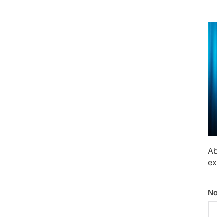
Ab
ex
No