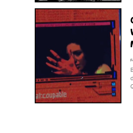
F
B
d
Q