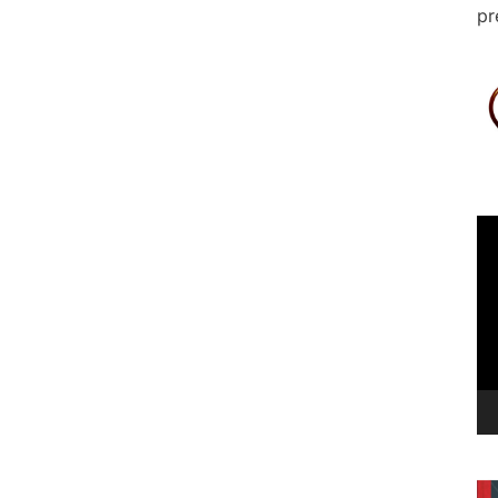
pr
Le
vi