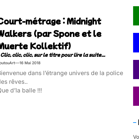
Court-métrage : Midnight
Walkers (par Spone et le
Muerte Kollektif)
outouArt
16 Mai 2018
ienvenue dans l’étrange univers de la police
es rêves..
ue d’la balle !!!
Vo