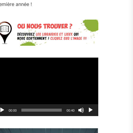
emière année !
cteur
déo
00:00
00:40