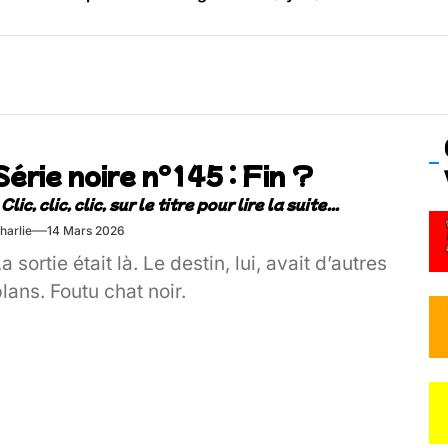
os’Tock Festival – Samedi 18 juillet (Vaulx-en-Velin)
Série noire n°145 : Fin ?
harlie
14 Mars 2026
a sortie était là. Le destin, lui, avait d’autres
lans. Foutu chat noir.