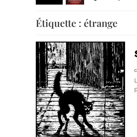
Retrouvez-nous au B
Étiquette :
étrange
C
L
p