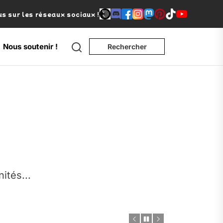
s sur les réseaux sociaux !
Search
Nous soutenir !
Rechercher
e
nités...