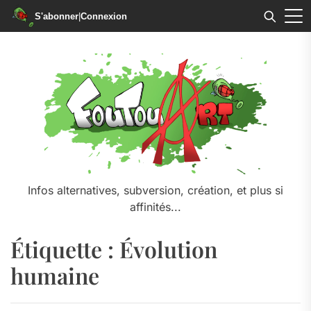
S'abonner
|
Connexion
Skip
to
the
content
Infos alternatives, subversion, création, et plus si
affinités...
Étiquette :
Évolution
humaine