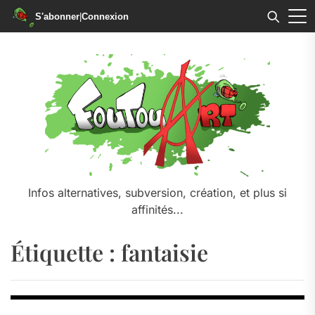
S'abonner
|
Connexion
Skip
to
the
content
Infos alternatives, subversion, création, et plus si
affinités...
Étiquette :
fantaisie