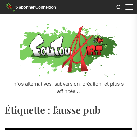
S'abonner
|
Connexion
Skip
to
the
content
Infos alternatives, subversion, création, et plus si
affinités...
Étiquette :
fausse pub