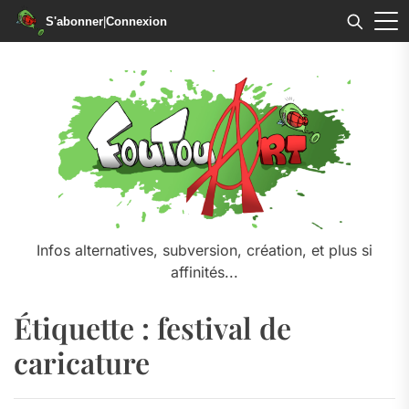
S'abonner
|
Connexion
Skip
to
the
content
Infos alternatives, subversion, création, et plus si
affinités...
Étiquette :
festival de
caricature