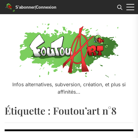
S'abonner
|
Connexion
Skip
to
the
content
Infos alternatives, subversion, création, et plus si
affinités...
Étiquette :
Foutou’art n°8