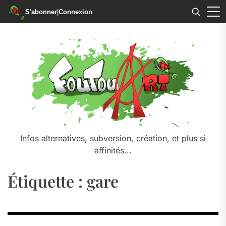
S'abonner
|
Connexion
Skip
to
the
content
Infos alternatives, subversion, création, et plus si
affinités...
Étiquette :
gare