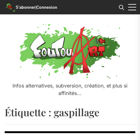
S'abonner
|
Connexion
Skip
to
the
content
Infos alternatives, subversion, création, et plus si
affinités...
Étiquette :
gaspillage