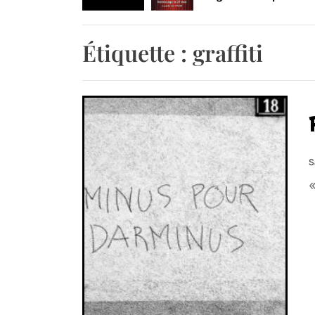
Retrouvez-nous au B
Étiquette :
graffiti
S