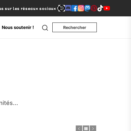
s sur les réseaux sociaux !
Search
Nous soutenir !
Rechercher
e
nités...