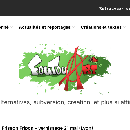
Retrouvez-nou
onné
Actualités et reportages
Créations et textes
 Frisson Fripon – vernissage 21 mai (Lyon)
os’Tock Festival – Samedi 18 juillet (Vaulx-en-Velin)
– Ŝtono, un livre réalisé par Michaël Moretti & Pierre Lacôt
emblement contre l’A412 à l’Établi (Haute-Savoie)
lternatives, subversion, création, et plus si affi
vre Montchat‑Lit – 7 juin 2026 (Lyon 3ᵉ)
 Frisson Fripon – vernissage 21 mai (Lyon)