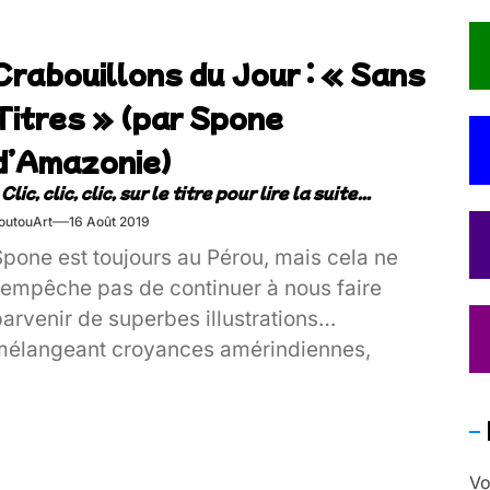
Crabouillons du Jour : « Sans
Titres » (par Spone
d’Amazonie)
outouArt
16 Août 2019
Spone est toujours au Pérou, mais cela ne
l’empêche pas de continuer à nous faire
arvenir de superbes illustrations
mélangeant croyances amérindiennes,
treet-Art et Science-Fiction ! Bien qu’on soit
eureux pour lui, bah.. il nous manque un peu
otre artiste globe-trotteur..
Vo