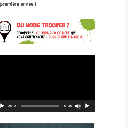
première année !
cteur
déo
00:00
00:40