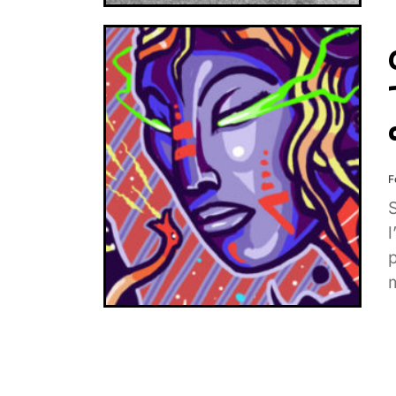
F
p
S
h
n