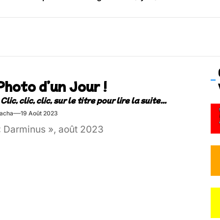
os’Tock Festival – Samedi 18 juillet (Vaulx-en-Velin)
Photo d’un Jour !
acha
19 Août 2023
« Darminus », août 2023