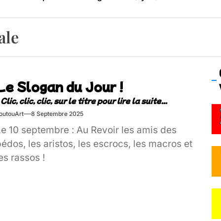
os’Tock Festival – Samedi 18 juillet (Vaulx-en-Velin)
ale
Le Slogan du Jour !
outouArt
8 Septembre 2025
Le 10 septembre : Au Revoir les amis des
édos, les aristos, les escrocs, les macros et
es rassos !