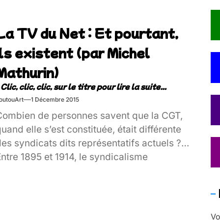
La TV du Net : Et pourtant,
ils existent (par Michel
Mathurin)
outouArt
1 Décembre 2015
Combien de personnes savent que la CGT,
uand elle s’est constituée, était différente
es syndicats dits représentatifs actuels ?
ntre 1895 et 1914, le syndicalisme
évolutionnaire mise sur l’efficacité de la
grève générale[…]
Vo