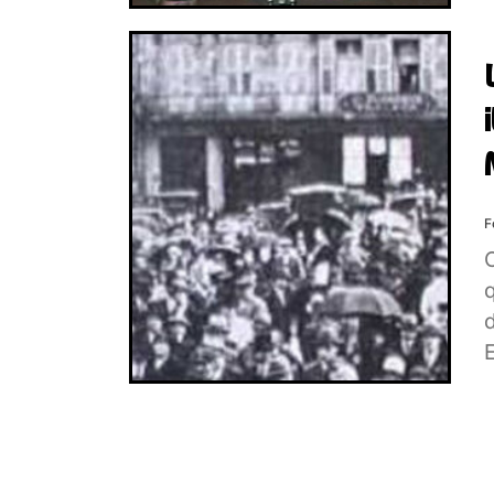
F
q
d
E
r