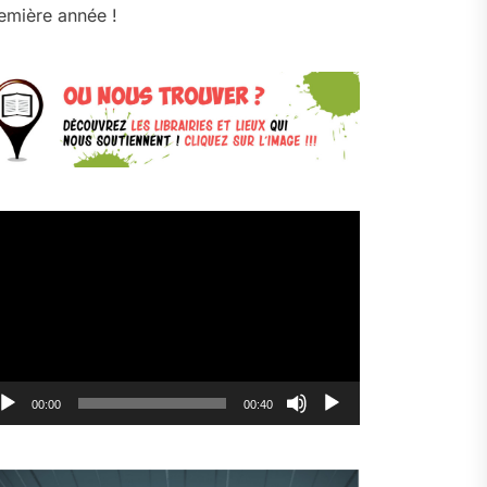
emière année !
cteur
déo
00:00
00:40