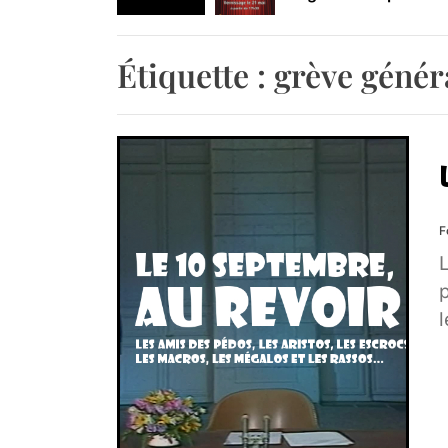
Retrouvez-nous au B
Étiquette :
grève génér
F
p
l