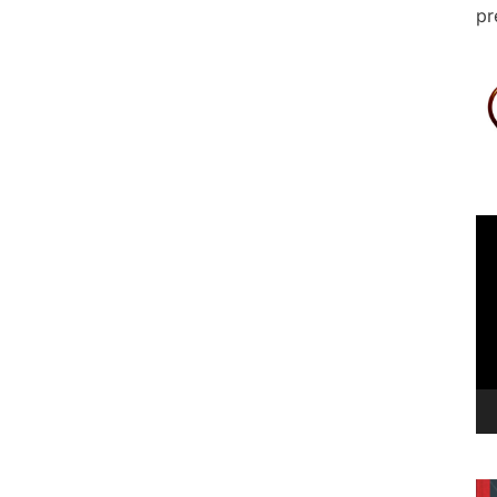
pr
Le
vi