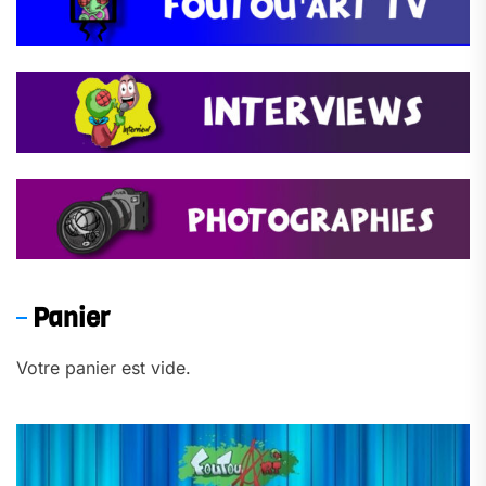
Panier
Votre panier est vide.