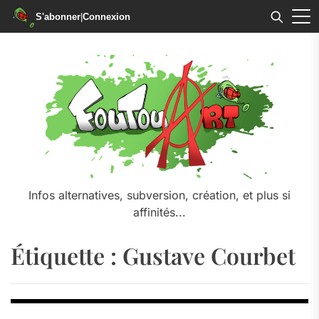
S'abonner
|
Connexion
Skip
to
the
content
Infos alternatives, subversion, création, et plus si
affinités...
Étiquette :
Gustave Courbet