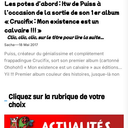
Les potes d’abord : Itw de Puiss à
l’occasion de la sortie de son 1er album
« Crucifix : Mon existence est un
calvaire !!! »
Sacha
18 Mai 2017
Puiss, créateur du génialissime et complètement
frappadingue Crucifix, sort son premier album (cartonné
Ohohoh!) « Mon existence est un calvaire » aux éditions
Yil !!! Premier album couleur des histoires, jusque-là non
révélées, du messie (ou plutôt de son iconographie), qui
nous fait la joie de nous illuminer durant 48 pages
d’humour noir et iconoclaste, tout en n’oubliant pas de
Cliquez sur la rubrique de votre
rajouter une pincée de critique sociale[…]
choix