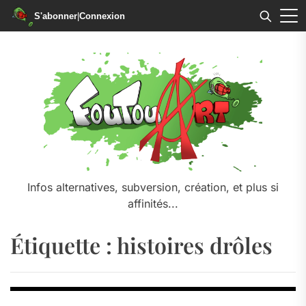
S'abonner
|
Connexion
Skip
to
the
content
Infos alternatives, subversion, création, et plus si
affinités...
Étiquette :
histoires drôles