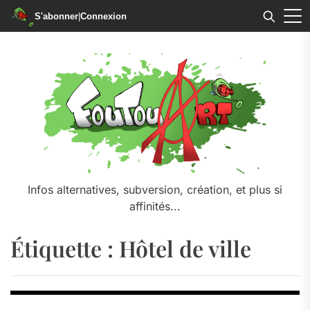
S'abonner
|
Connexion
Skip
to
the
content
Infos alternatives, subversion, création, et plus si
affinités...
Étiquette :
Hôtel de ville